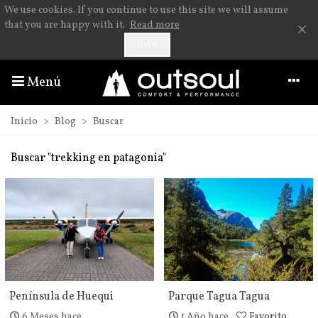
We use cookies. If you continue to use this site we will assume
×
that you are happy with it.
Read more
Got it
Menú
Inicio
>
Blog
>
Buscar
Buscar "trekking en patagonia"
Península de Huequi
Parque Tagua Tagua
6 Meses hace
1 Año hace
Favorito